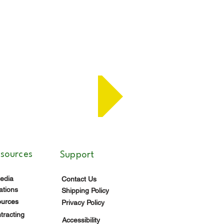
SPUESTA
esources
Support
edia
Contact Us
ations
Shipping Policy
ources
Privacy Policy
racting
Accessibility