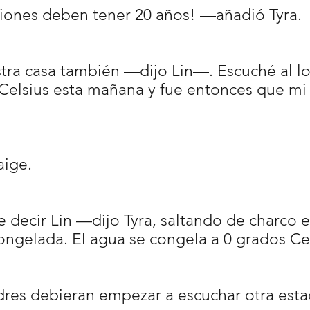
iones deben tener 20 años! —añadió Tyra.
ra casa también —dijo Lin—. Escuché al lo
s Celsius esta mañana y fue entonces que 
ige.
 decir Lin —dijo Tyra, saltando de charco 
congelada. El agua se congela a 0 grados C
es debieran empezar a escuchar otra estac