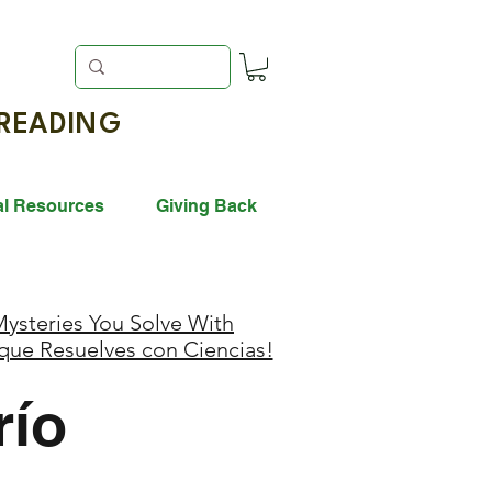
EADING
al Resources
Giving Back
ysteries You Solve With
 que Resuelves con Ciencias!
río