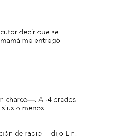
cutor decír que se
mi mamá me entregó
en charco—. A -4 grados
elsius o menos.
ión de radio —dijo Lin.