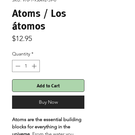
SKU: 978-1-938492-39-6
Atoms / Los
átomos
Price
$12.95
Quantity
*
Add to Cart
Buy Now
Atoms are the essential building
blocks for everything in the
universe.
From the water you