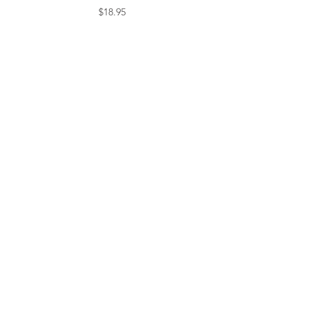
Price
$18.95
Date