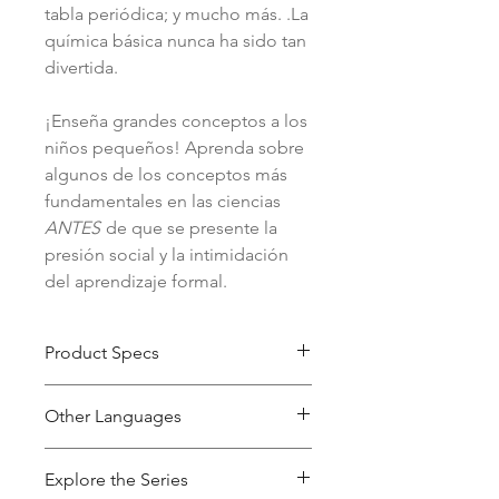
tabla periódica; y mucho más. .La
química básica nunca ha sido tan
divertida.
¡Enseña grandes conceptos a los
niños pequeños! Aprenda sobre
algunos de los conceptos más
fundamentales en las ciencias
ANTES
de que se presente la
presión social y la intimidación
del aprendizaje formal.
Product Specs
Product
Paperback
Other Languages
type
English-Only:
My First Science
Explore the Series
Pages
32
Textbook: Atoms