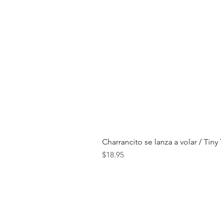
Charrancito se lanza a volar / Tiny
Price
$18.95