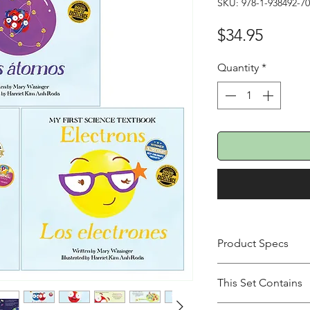
SKU: 978-1-938492-70
Price
$34.95
Quantity
*
Product Specs
Product Type
This Set Contains
Pages