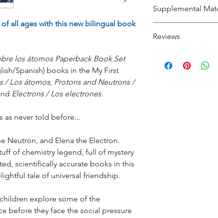
Atoms / Los átom
Supplemental Mate
Protons and Neutro
Format
s of all ages with this new bilingual book
neutrones
Download the
Tea
Electrons / Los el
Reviews
Dimensions
“This series is fant
bre los átomos Paperback Book Set
Age Range
elegant way of int
glish/Spanish) books in the My First
subatomic particles 
 / Los átomos
,
Protons and Neutrons /
Grade Range
incredibly straigh
 and
Electrons / Los electrones
.
start for future ch
Language
 as never told before...
—Jen Lee, M.S., Se
Chemistry, Atlant
e Neutron, and Elena the Electron.
uff of chemistry legend, full of mystery
d, scientifically accurate books in this
"You're never too 
ightful tale of universal friendship.
the fundamentals
of nature. Element
 children explore some of the
their world with
e before they face the social pressure