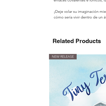
enlaces covalentes e iónicos; l
¡Deje volar su imaginación mie
cómo sería vivir dentro de un 
Related Products
NEW RELEASE