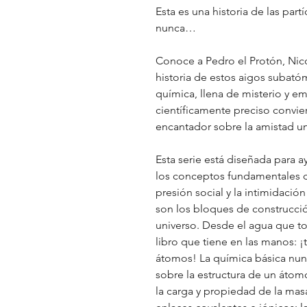
Esta es una historia de las pa
nunca…
Conoce a Pedro el Protón, Nico
historia de estos aigos subató
química, llena de misterio y e
científicamente preciso convie
encantador sobre la amistad un
Esta serie está diseñada para a
los conceptos fundamentales de
presión social y la intimidaci
son los bloques de construcció
universo. Desde el agua que to
libro que tiene en las manos: 
átomos! La química básica nunc
sobre la estructura de un átomo
la carga y propiedad de la mas