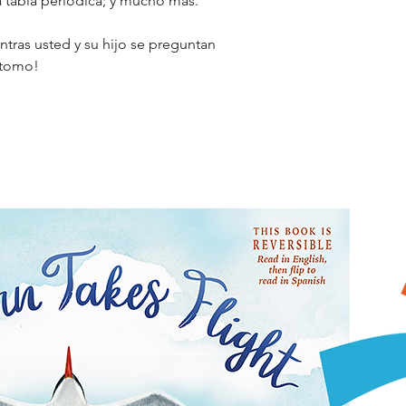
a tabla periódica; y mucho más.
ntras usted y su hijo se preguntan
átomo!