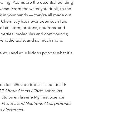
a touch of sagacity
oling. Atoms are the essential building
imagination."
iverse. From the water you drink, to the
k in your hands — they're all made out
—Noureddine Melik
 Chemistry has never been such fun.
College of Scienc
e of an atom; protons, neutrons, and
operties; molecules and compounds;
periodic table, and so much more.
"... promotes scienc
approachable for 
e you and your kiddos ponder what it's
and playground int
this vocabulary wil
science later on."
—Kristin J. Labby, 
a en los niños de todas las edades! El
Chemistry, Beloit 
All About Atoms / Todo sobre los
títulos en la serie My First Science
,
Protons and Neutrons / Los protones
"I really liked the
s electrones
.
make it easier to r