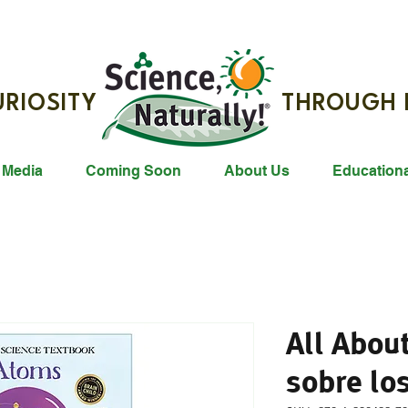
G CURIOSITY THROUGH R
 Media
Coming Soon
About Us
Education
All Abou
sobre lo