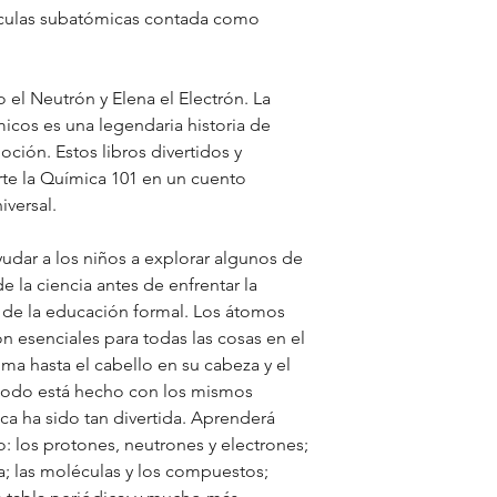
help us learn. I als
rtículas subatómicas contada como
surprising facts in
protons and neutro
them with your eye.
 el Neutrón y Elena el Electrón.
La
connect. Like when
micos es una legendaria historia de
easier to read the 
moción.
Estos libros divertidos y
the Atoms book it 
rte la Química 101 en un cuento
and Neutrons.
iversal.
Atoms surprising f
yudar a los niños a explorar algunos de
contain galaxies o
 la ciencia antes de enfrentar la
ón de la educación formal. Los átomos
Electrons surprisin
n esenciales para todas las cosas en el
electrons could go
ma hasta el cabello en su cabeza y el
seconds?"
¡todo está hecho con los mismos
a ha sido tan divertida. Aprenderá
—Finley McHugh, 
: los protones, neutrones y electrones;
a; las moléculas y los compuestos;