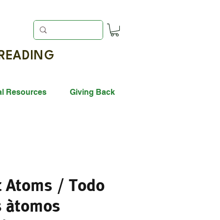
EADING
al Resources
Giving Back
t Atoms / Todo
s àtomos