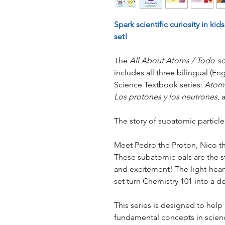
Spark scientific curiosity in kid
set!
The
All About Atoms / Todo
so
includes all three bilingual (En
Science Textbook series:
Atoms
Los protones y los neutrones
,
The story of subatomic particles
Meet Pedro the Proton, Nico th
These subatomic pals are the st
and excitement! The light-hearte
set turn Chemistry 101 into a del
This series is designed to help
fundamental concepts in scienc